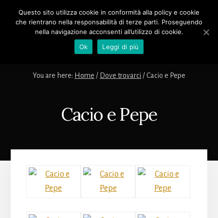
Skip
Questo sito utilizza cookie in conformità alla policy e cookie
to
RISTORANTE
che rientrano nella responsabilità di terze parti. Proseguendo
MENU
content
CACIO E
nella navigazione acconsenti all’utilizzo di cookie.
PEPE
Ok
Leggi di più
Cacio
e
You are here:
Home
/
Dove trovarci
/
Cacio e Pepe
Pepe
ristorante
trattoria
Cacio e Pepe
nel
centro
storico
di
Roma
in
via
Giuseppe
Avezzana,