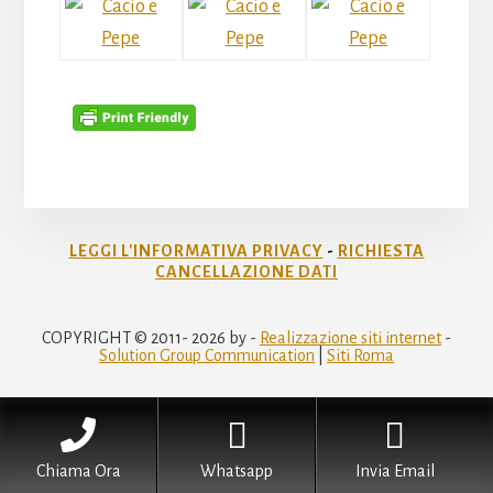
nella
zona
di
Lepanto,
offriamo
a
voi
dei
buonissimi
piatti
LEGGI L'INFORMATIVA PRIVACY
-
RICHIESTA
della
CANCELLAZIONE DATI
tradizione
romana
COPYRIGHT © 2011- 2026 by -
Realizzazione siti internet
-
a
Solution Group Communication
|
Siti Roma
Lepanto,
primi
e
secondi
Chiama Ora
Whatsapp
Invia Email
con