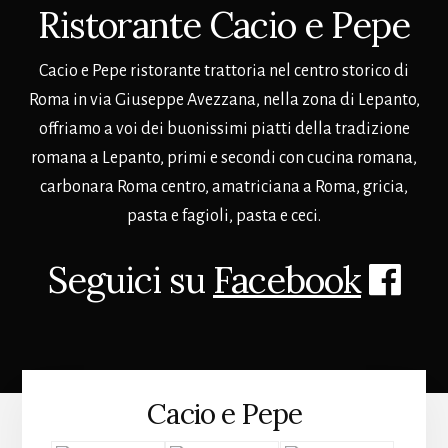
nella
Ristorante Cacio e Pepe
zona
di
Cacio e Pepe ristorante trattoria nel centro storico di
Lepanto,
offriamo
Roma in via Giuseppe Avezzana, nella zona di Lepanto,
a
offriamo a voi dei buonissimi piatti della tradizione
voi
romana a Lepanto, primi e secondi con cucina romana,
dei
carbonara Roma centro, amatriciana a Roma, gricia,
buonissimi
pasta e fagioli, pasta e ceci.
piatti
della
Seguici su
Facebook
tradizione
romana
a
Lepanto,
primi
e
Cacio e Pepe
secondi
con