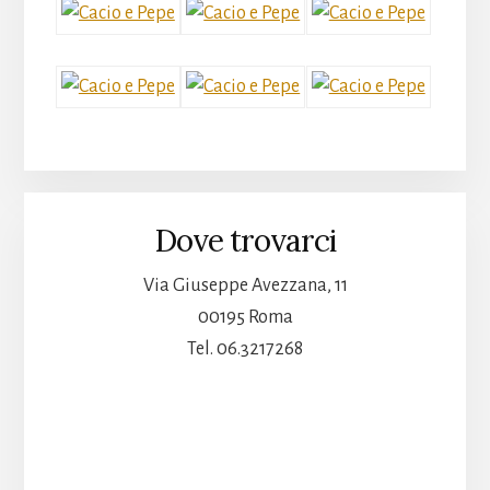
cucina
romana,
carbonara
Roma
centro,
amatriciana
a
Roma,
gricia,
Dove trovarci
pasta
e
Via Giuseppe Avezzana, 11
fagioli,
00195 Roma
pasta
Tel. 06.3217268
e
ceci