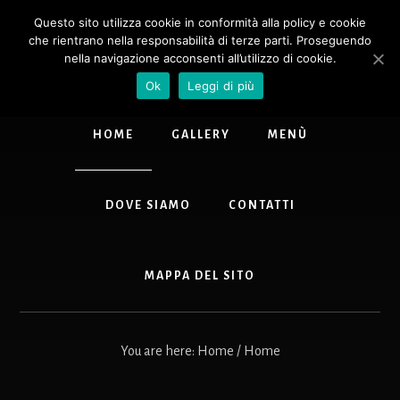
Skip
Questo sito utilizza cookie in conformità alla policy e cookie
to
RISTORANTE
che rientrano nella responsabilità di terze parti. Proseguendo
main
CACIO E
nella navigazione acconsenti all’utilizzo di cookie.
content
PEPE
Ok
Leggi di più
Cacio
e
HOME
GALLERY
MENÙ
Pepe
ristorante
trattoria
DOVE SIAMO
CONTATTI
nel
centro
storico
di
MAPPA DEL SITO
Roma
in
via
You are here: Home
/
Home
Giuseppe
Avezzana,